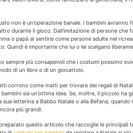
usto non è un’operazione banale. I bambini avranno l’
altro durante il gioco. Dall’imitazione di persone che 
a o papà al sentirsi come persone adulte nel ricrear
to. Quindi è importante che lui o lei scelgano liberame
ono sempre più consapevoli che i costumi possono svo
odo di un libro o di un giocattolo.
 tutti corrono come matti per trovare dei regali di Nat
bambini sia un’ottima idea. Se, inoltre, il piccolo ha g
 sua letterina a Babbo Natale o alla Befana, quando lo
ncora più grandi.
eparato questo articolo che raccoglie le principali te
ria di
costumi per bambini
da regalare a Natale ai più p