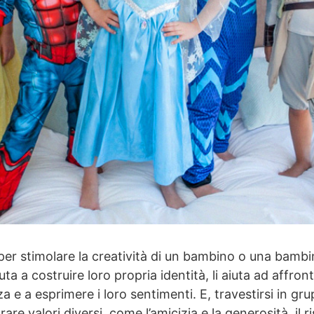
per stimolare la creatività di un bambino o una bambi
aiuta a costruire loro propria identità, li aiuta ad affron
za e a esprimere i loro sentimenti. E, travestirsi in 
are valori diversi, come l’amicizia e la generosità, il r