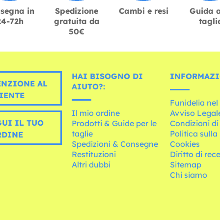
segna in
Spedizione
Cambi e resi
Guida a
24-72h
gratuita da
tagli
50€
HAI BISOGNO DI
INFORMAZI
ENZIONE AL
AIUTO?:
IENTE
Funidelia ne
Il mio ordine
Avviso Legal
UI IL TUO
Prodotti & Guide per le
Condizioni di
taglie
Politica sulla
RDINE
Spedizioni & Consegne
Cookies
Restituzioni
Diritto di rec
Altri dubbi
Sitemap
Chi siamo