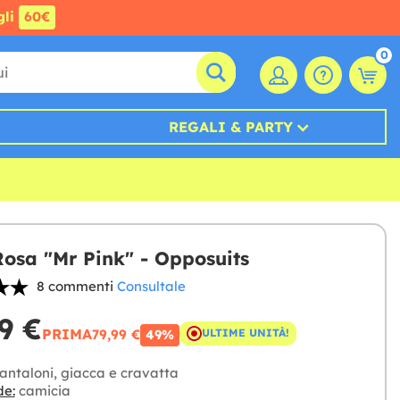
gli
60€
0
REGALI & PARTY
Rosa "Mr Pink" - Opposuits
8 commenti
Consultale
9 €
PRIMA
79,99 €
ULTIME UNITÀ!
49%
antaloni, giacca e cravatta
de:
camicia