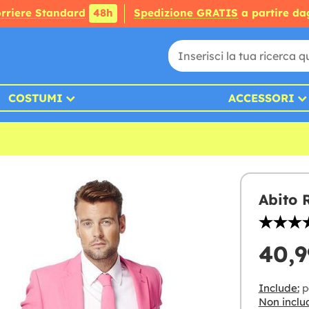
rriere Standard
48h
Spedizione GRATIS
a partire da
COSTUMI
ACCESSORI
Abito 
40,9
Include:
p
Non inclu