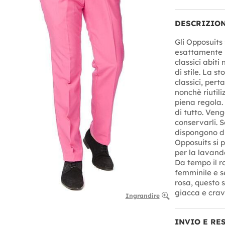
DESCRIZIO
Gli Opposuits 
esattamente l'
classici abiti 
di stile. La st
classici, pert
nonchè riutili
piena regola.
di tutto. Ven
conservarli. S
dispongono di 
Opposuits si 
per la lavand
Da tempo il r
femminile e s
rosa, questo s
giacca e crav
Ingrandire
INVIO E RE