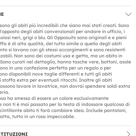
NE
sono gli abiti più incredibili che siano mai stati creati. Sono
opposto degli abiti convenzionali per andare in ufficio, i
noiosi neri, grigi o blu. Gli Opposuits sono originali e e pieni
offa è di alta qualità, del tutto simile a quella degli abiti
anto si lavano con gli stessi accorgimenti e sono resistenti
zzabili. Non sono dei costumi usa e getta, ma un abito in
 Sono curati nel dettaglio, hanno tasche vere, bottoni, asole
gono in una confezione perfetta per un regalo o per
ono disponibili nove taglie differenti e tutti gli abiti
stoffa extra per eventuali ritocchi. Inoltre gli abiti
possono lavare in lavatrice, non dovrai spendere soldi extra
eria.
osa ha smesso di essere un colore esclusivamente
e non ti è mai passato per la testa di indossare qualcosa di
cintillante abito ti farà cambiare idea. Include pantaloni,
atta, tutto in un rosa impeccabile.
STITUZIONI