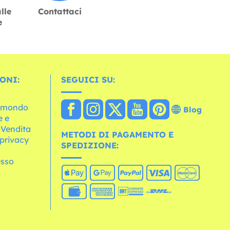
lle
Contattaci
e
ONI:
SEGUICI SU:
l mondo
Blog
e e
 Vendita
METODI DI PAGAMENTO E
 privacy
SPEDIZIONE:
esso