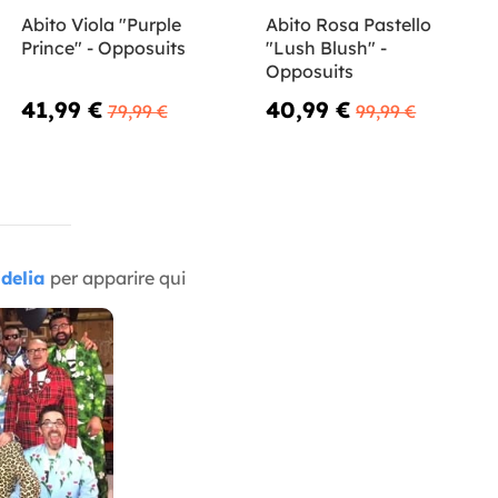
Abito Viola "Purple
Abito Rosa Pastello
Prince" - Opposuits
"Lush Blush" -
Opposuits
41,99 €
40,99 €
79,99 €
99,99 €
delia
per apparire qui