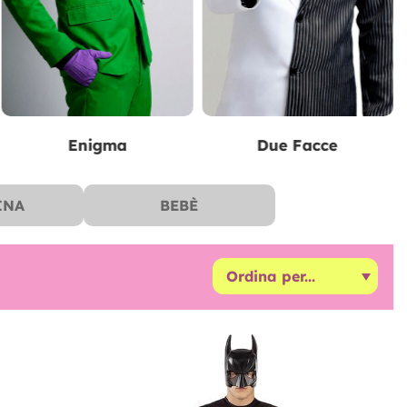
Batman
Hiedra Venenosa
INA
BEBÈ