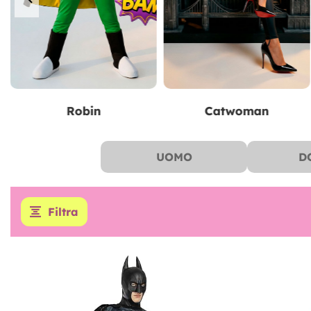
Joker
Harley Quinn
UOMO
D
Filtra