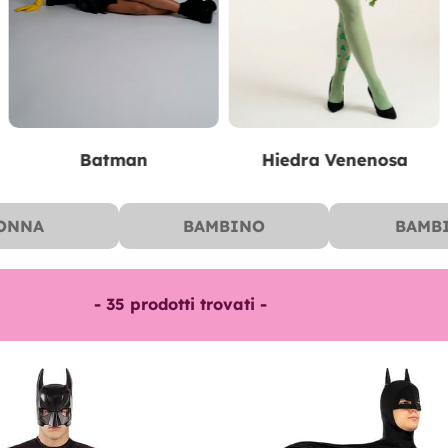
Robin
Catwoman
ONNA
BAMBINO
BAMB
-
35
prodotti trovati -