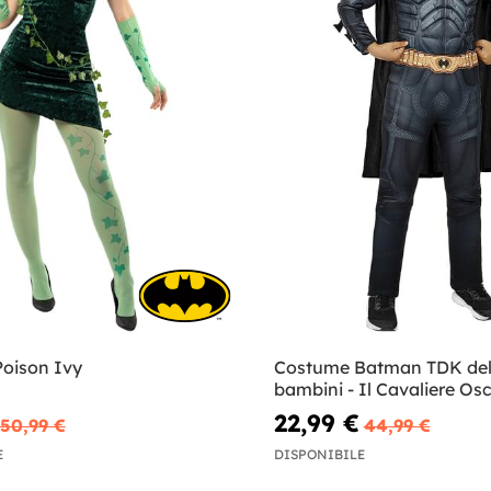
oison Ivy
Costume Batman TDK del
bambini - Il Cavaliere Os
22,99 €
50,99 €
44,99 €
E
DISPONIBILE