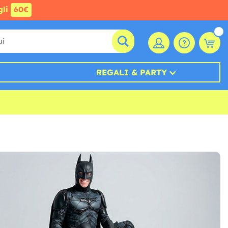
gli
60€
REGALI & PARTY