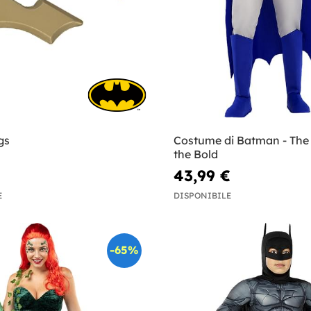
gs
Costume di Batman - The
the Bold
43,99 €
E
DISPONIBILE
-65%