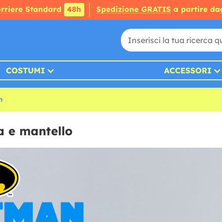
rriere Standard
48h
Spedizione GRATIS
a partire da
COSTUMI
ACCESSORI
n
a e mantello