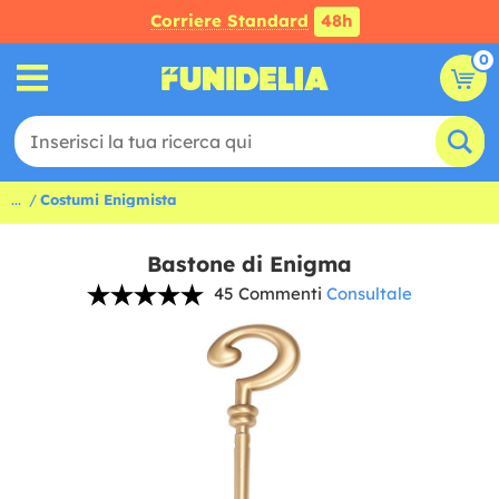
Corriere Standard
48h
0
...
Costumi Enigmista
Bastone di Enigma
45 Commenti
Consultale