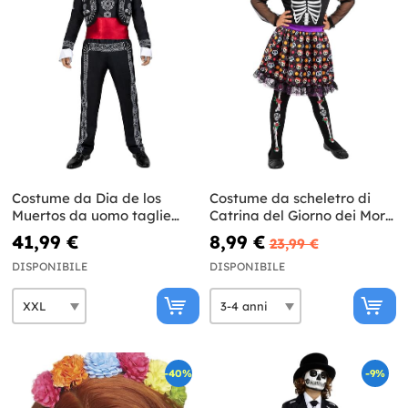
Costume da Dia de los
Costume da scheletro di
Muertos da uomo taglie
Catrina del Giorno dei Morti
forti
per bambina
41,99 €
8,99 €
23,99 €
DISPONIBILE
DISPONIBILE
-40%
-9%