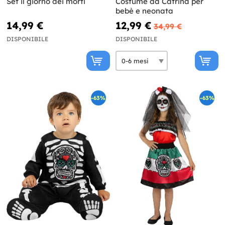
Set il giorno dei morti
Costume da Catrina per
bebè e neonata
14,99 €
12,99 €
34,99 €
DISPONIBILE
DISPONIBILE
-63%
-63%