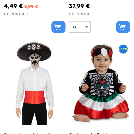
forti
4,49 €
37,99 €
8,99 €
DISPONIBILE
DISPONIBILE
-63%