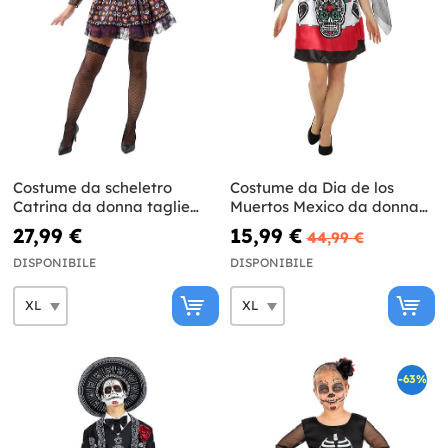
Costume da scheletro
Costume da Dia de los
Catrina da donna taglie
Muertos Mexico da donna
forti
taglie forti
27,99 €
15,99 €
44,99 €
DISPONIBILE
DISPONIBILE
-63%