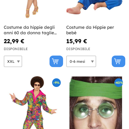
Costume da hippie degli
Costume da Hippie per
anni 60 da donna taglie
bebè
forti
22,99 €
15,99 €
DISPONIBILE
DISPONIBILE
-9%
-40%