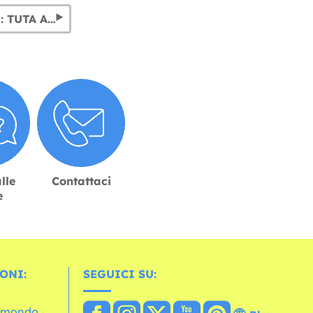
COSTUMI ANNI '80 & 90: TUTA ANNI 80 ORIGINALI
lle
Contattaci
e
ONI:
SEGUICI SU:
l mondo