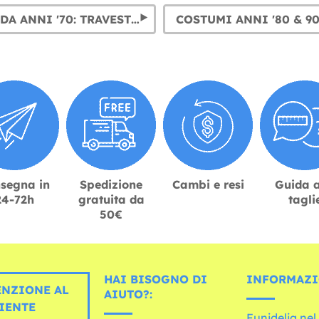
COSTUMI DA ANNI '70: TRAVESTIMENTI DISCO DANCE
segna in
Spedizione
Cambi e resi
Guida a
24-72h
gratuita da
tagli
50€
HAI BISOGNO DI
INFORMAZI
ENZIONE AL
AIUTO?:
IENTE
Funidelia ne