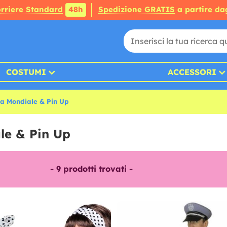
rriere Standard
48h
Spedizione GRATIS
a partire da
COSTUMI
ACCESSORI
ra Mondiale & Pin Up
le & Pin Up
-
9
prodotti trovati -