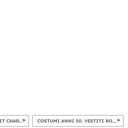
ABITI ANNI ‘20: VESTITIT CHARLESTON, CABARET E GANGSTER
COSTUMI ANNI 50. VESTITI ROCK AND ROLL E PIN-UP