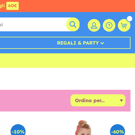
gli
60€
REGALI & PARTY
-10%
-60%