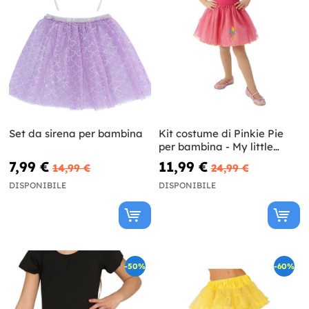
Set da sirena per bambina
Kit costume di Pinkie Pie
per bambina - My little
Pony
7,99 €
11,99 €
14,99 €
24,99 €
DISPONIBILE
DISPONIBILE
-50%
-60%