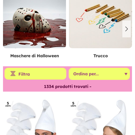
Maschere di Halloween
Trucco
Filtra
1334
prodotti trovati -