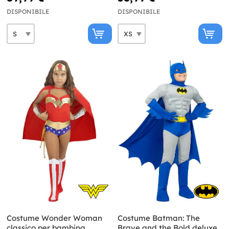
Squad
DISPONIBILE
DISPONIBILE
Costume Wonder Woman
Costume Batman: The
classico per bambina
Brave and the Bold deluxe