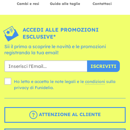
Cambi e resi
Guida alle taglie
Contattaci
ACCEDI ALLE PROMOZIONI
ESCLUSIVE*
Sii il primo a scoprire le novità e le promozioni
registrando la tua email!
ISCRIVITI
Ho letto e accetto le note legali e le
condizioni
sulla
privacy di Funidelia.
ATTENZIONE AL CLIENTE