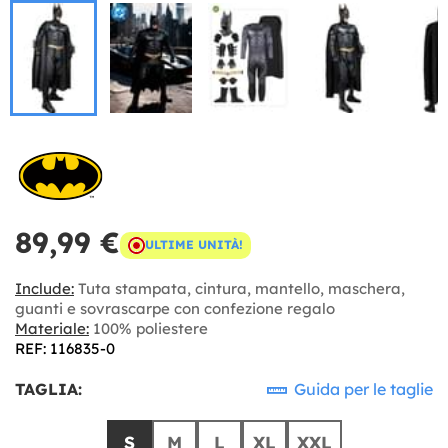
89,99 €
ULTIME UNITÀ!
Include:
Tuta stampata, cintura, mantello, maschera,
guanti e sovrascarpe con confezione regalo
Materiale:
100% poliestere
REF: 116835-0
TAGLIA:
Guida per le taglie
S
M
L
XL
XXL