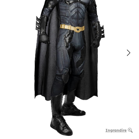
Ingrandire