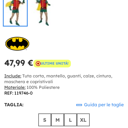
47,99 €
ULTIME UNITÀ!
Include:
Tuta corta, mantello, guanti, calze, cintura,
maschera e copristivali
Materiale:
100% Poliestere
REF: 119746-0
TAGLIA:
Guida per le taglie
S
M
L
XL