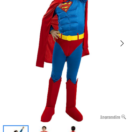
Ingrandire