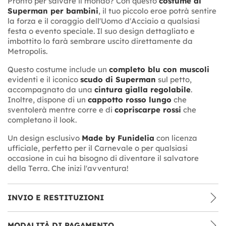
Pronto per salvare il mondo? Con questo
costume di
Superman per bambini
, il tuo piccolo eroe potrà sentire
la forza e il coraggio dell'Uomo d'Acciaio a qualsiasi
festa o evento speciale. Il suo design dettagliato e
imbottito lo farà sembrare uscito direttamente da
Metropolis.
Questo costume include un
completo blu con muscoli
evidenti e il iconico
scudo di Superman
sul petto,
accompagnato da una
cintura gialla regolabile
.
Inoltre, dispone di un
cappotto rosso lungo
che
sventolerà mentre corre e di
copriscarpe rossi
che
completano il look.
Un design esclusivo
Made by Funidelia
con licenza
ufficiale, perfetto per il Carnevale o per qualsiasi
occasione in cui ha bisogno di diventare il salvatore
della Terra. Che inizi l'avventura!
INVIO E RESTITUZIONI
MODALITÀ DI PAGAMENTO