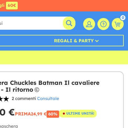
gli
60€
0
REGALI & PARTY
ra Chuckles Batman Il cavaliere
- Il ritorno
2 commenti
Consultale
0 €
PRIMA
24,99 €
ULTIME UNITÀ!
60%
aschera