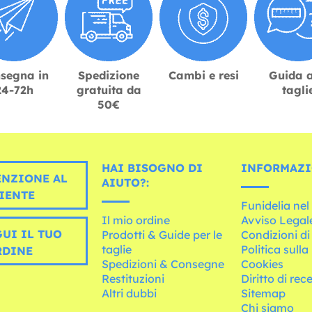
segna in
Spedizione
Cambi e resi
Guida a
24-72h
gratuita da
tagli
50€
HAI BISOGNO DI
INFORMAZI
ENZIONE AL
AIUTO?:
IENTE
Funidelia ne
Il mio ordine
Avviso Legal
UI IL TUO
Prodotti & Guide per le
Condizioni di
taglie
Politica sulla
RDINE
Spedizioni & Consegne
Cookies
Restituzioni
Diritto di rec
Altri dubbi
Sitemap
Chi siamo