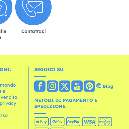
lle
Contattaci
e
ONI:
SEGUICI SU:
l mondo
Blog
e e
 Vendita
METODI DI PAGAMENTO E
 privacy
SPEDIZIONE:
esso