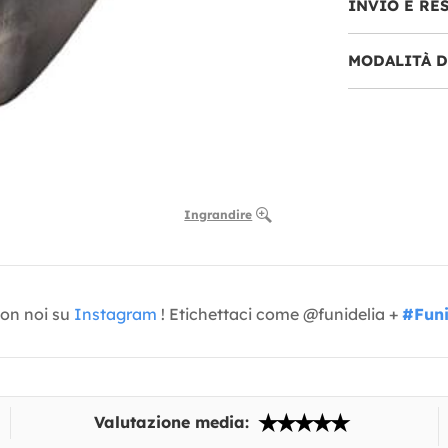
INVIO E RE
MODALITÀ 
Ingrandire
con noi su
Instagram
! Etichettaci come @funidelia +
#Funi
Valutazione media: