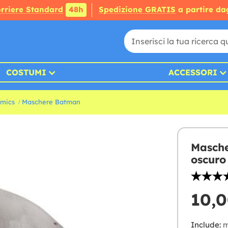
rriere Standard
48h
Spedizione GRATIS
a partire da
COSTUMI
ACCESSORI
mics
Maschere Batman
Masche
oscuro 
10,0
Include:
m