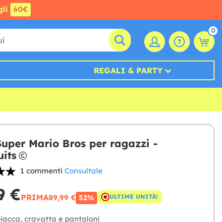
gli
60€
0
REGALI & PARTY
Super Mario Bros per ragazzi -
its
1 commenti
Consultale
9 €
PRIMA
89,99 €
ULTIME UNITÀ!
52%
iacca, cravatta e pantaloni