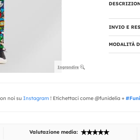
DESCRIZIO
INVIO E RE
MODALITÀ 
Ingrandire
con noi su
Instagram
! Etichettaci come @funidelia +
#Funi
Valutazione media: