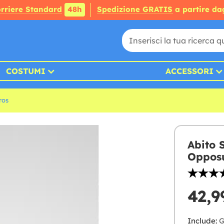
rriere Standard
48h
Spedizione GRATIS
a partire da
COSTUMI
ACCESSORI
ros
Abito 
Opposu
42,9
Include:
G