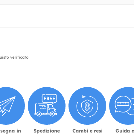
isto verificato
segna in
Spedizione
Cambi e resi
Guida a