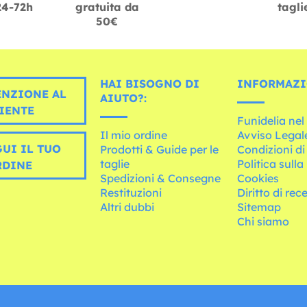
24-72h
gratuita da
tagli
50€
HAI BISOGNO DI
INFORMAZI
ENZIONE AL
AIUTO?:
IENTE
Funidelia ne
Il mio ordine
Avviso Legal
UI IL TUO
Prodotti & Guide per le
Condizioni di
taglie
Politica sulla
RDINE
Spedizioni & Consegne
Cookies
Restituzioni
Diritto di rec
Altri dubbi
Sitemap
Chi siamo