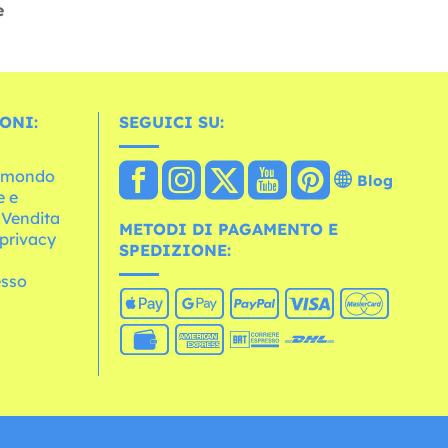
e
ONI:
SEGUICI SU:
l mondo
Blog
e e
 Vendita
METODI DI PAGAMENTO E
 privacy
SPEDIZIONE:
esso