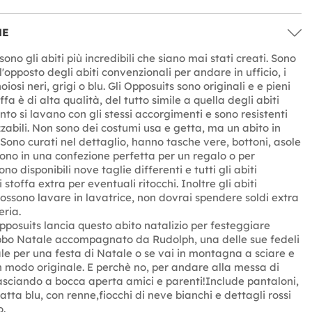
NE
sono gli abiti più incredibili che siano mai stati creati. Sono
opposto degli abiti convenzionali per andare in ufficio, i
noiosi neri, grigi o blu. Gli Opposuits sono originali e e pieni
offa è di alta qualità, del tutto simile a quella degli abiti
anto si lavano con gli stessi accorgimenti e sono resistenti
zzabili. Non sono dei costumi usa e getta, ma un abito in
 Sono curati nel dettaglio, hanno tasche vere, bottoni, asole
gono in una confezione perfetta per un regalo o per
ono disponibili nove taglie differenti e tutti gli abiti
stoffa extra per eventuali ritocchi. Inoltre gli abiti
possono lavare in lavatrice, non dovrai spendere soldi extra
eria.
posuits lancia questo abito natalizio per festeggiare
abbo Natale accompagnato da Rudolph, una delle sue fedeli
ale per una festa di Natale o se vai in montagna a sciare e
in modo originale. E perchè no, per andare alla messa di
sciando a bocca aperta amici e parenti!Include pantaloni,
tta blu, con renne,fiocchi di neve bianchi e dettagli rossi
o.