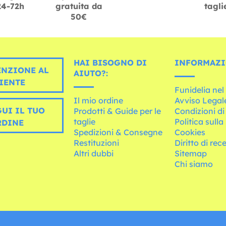
24-72h
gratuita da
tagli
50€
HAI BISOGNO DI
INFORMAZI
ENZIONE AL
AIUTO?:
IENTE
Funidelia ne
Il mio ordine
Avviso Legal
UI IL TUO
Prodotti & Guide per le
Condizioni di
taglie
Politica sulla
RDINE
Spedizioni & Consegne
Cookies
Restituzioni
Diritto di rec
Altri dubbi
Sitemap
Chi siamo