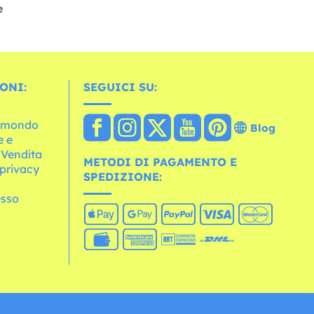
e
ONI:
SEGUICI SU:
l mondo
Blog
e e
 Vendita
METODI DI PAGAMENTO E
 privacy
SPEDIZIONE:
esso