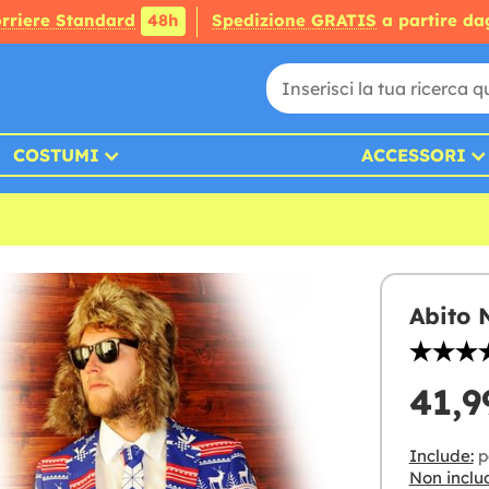
rriere Standard
48h
Spedizione GRATIS
a partire da
COSTUMI
ACCESSORI
Abito 
41,9
Include:
p
Non inclu