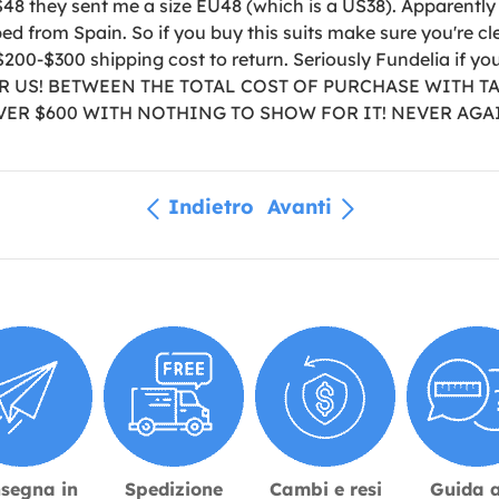
S48 they sent me a size EU48 (which is a US38). Apparentl
d from Spain. So if you buy this suits make sure you're cl
$200-$300 shipping cost to return. Seriously Fundelia if you'
OR US! BETWEEN THE TOTAL COST OF PURCHASE WITH T
VER $600 WITH NOTHING TO SHOW FOR IT! NEVER AGA
Indietro
Avanti
segna in
Spedizione
Cambi e resi
Guida a