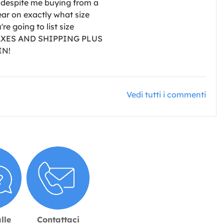
y despite me buying from a
ear on exactly what size
re going to list size
AXES AND SHIPPING PLUS
IN!
Vedi tutti i commenti
lle
Contattaci