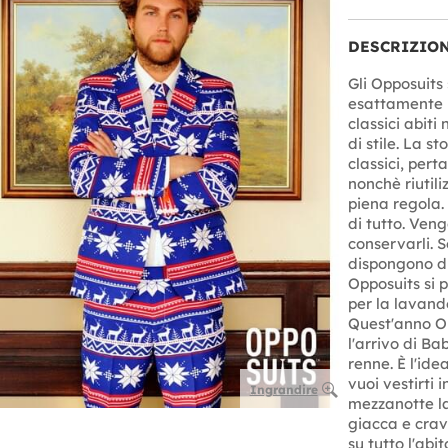
DESCRIZIO
Gli Opposuits 
esattamente l'
classici abiti 
di stile. La st
classici, pert
nonchè riutili
piena regola.
di tutto. Ven
conservarli. S
dispongono di 
Opposuits si 
per la lavand
Quest'anno Op
l'arrivo di B
renne. È l'ide
vuoi vestirti 
Ingrandire
mezzanotte la
giacca e crava
su tutto l'abit