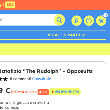
gli
60€
0
REGALI & PARTY
Natalizio "The Rudolph" - Opposuits
5 commenti
Consultale
9 €
PRIMA
79,99 €
ULTIME UNITÀ!
48%
antaloni, giacca e cravatta
de:
camicia