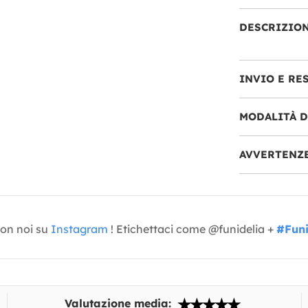
DESCRIZIO
INVIO E RE
MODALITÀ 
AVVERTENZ
con noi su
Instagram
! Etichettaci come @funidelia +
#Funi
Valutazione media: