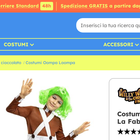
rriere Standard
48h
Spedizione GRATIS
a partire da
COSTUMI
ACCESSORI
 cioccolato
Costumi Oompa Loompa
Costu
La Fab