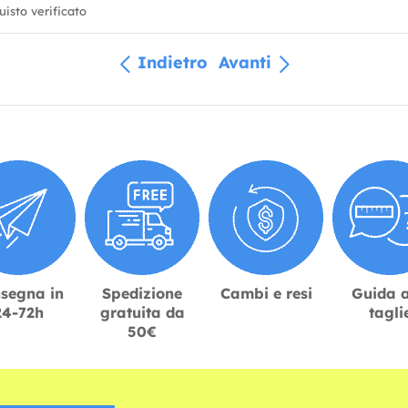
isto verificato
Indietro
Avanti
segna in
Spedizione
Cambi e resi
Guida a
24-72h
gratuita da
tagli
50€