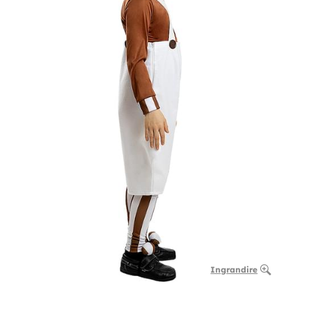
Ingrandire