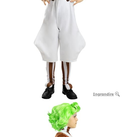
Ingrandire