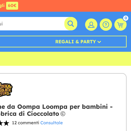
gli
60€
0
REGALI & PARTY
me da Oompa Loompa per bambini -
brica di Cioccolato
12 commenti
Consultale