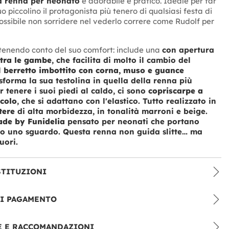
a renna per neonato
è adorabile e pratico. Ideale per far
uo piccolino il protagonista più tenero di qualsiasi festa di
ossibile non sorridere nel vederlo correre come Rudolf per
tenendo conto del suo comfort: include una
con apertura
 tra le gambe
, che facilita di molto il cambio del
l
berretto imbottito con corna, muso e guance
sforma la sua testolina in quella della renna più
 tenere i suoi piedi al caldo, ci sono
copriscarpe a
colo
, che si adattano con l'elastico. Tutto realizzato in
tere
di alta morbidezza, in tonalità marroni e beige.
de by Funidelia
pensato per neonati che portano
lo uno sguardo. Questa renna non guida slitte… ma
uori.
STITUZIONI
DI PAGAMENTO
E E RACCOMANDAZIONI