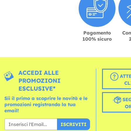
Pagamento
Con
100% sicuro
ACCEDI ALLE
ATT
PROMOZIONI
CL
ESCLUSIVE*
Sii il primo a scoprire le novità e le
SEG
promozioni registrando la tua
O
email!
ISCRIVITI