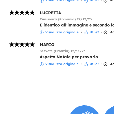
Visualizza originale
•
Utile?
•
Acq
LUCRETIA
Timisoara (Romania) 22/12/23
È identico all'immagine e secondo l
Visualizza originale
•
Utile?
•
Acq
MARIO
Sesvete (Croazia) 12/11/23
Aspetto Natale per provarlo
Visualizza originale
•
Utile?
•
Acq