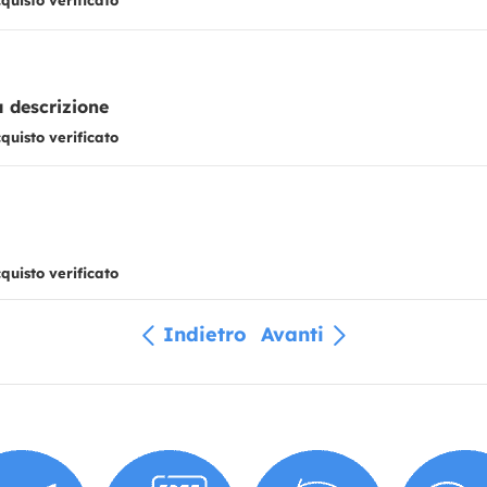
uisto verificato
a descrizione
uisto verificato
uisto verificato
Indietro
Avanti