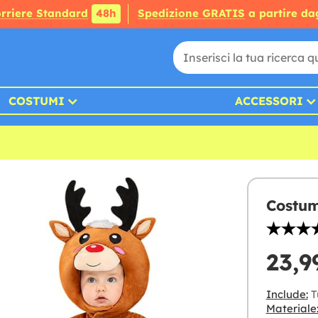
rriere Standard
48h
Spedizione GRATIS
a partire da
COSTUMI
ACCESSORI
Costum
23,9
Include:
Tu
Materiale