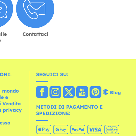
lle
Contattaci
e
ONI:
SEGUICI SU:
el mondo
Blog
le e
i Vendita
METODI DI PAGAMENTO E
la privacy
SPEDIZIONE:
cesso