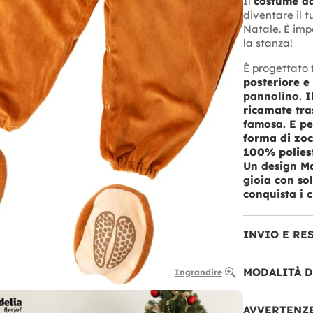
Il
costume d
diventare il t
Natale. È imp
la stanza!
È progettato 
posteriore e
pannolino. I
ricamate
tra
famosa. E per
forma di zoc
100% polies
Un design
Ma
gioia con so
conquista i c
INVIO E RE
MODALITÀ 
Ingrandire
AVVERTENZ