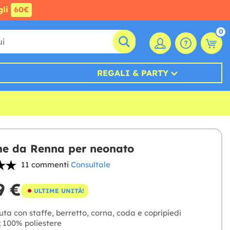
gli
60€
0
REGALI & PARTY
e da Renna per neonato
11 commenti
Consultale
9 €
ULTIME UNITÀ!
ta con staffe, berretto, corna, coda e copripiedi
:
100% poliestere