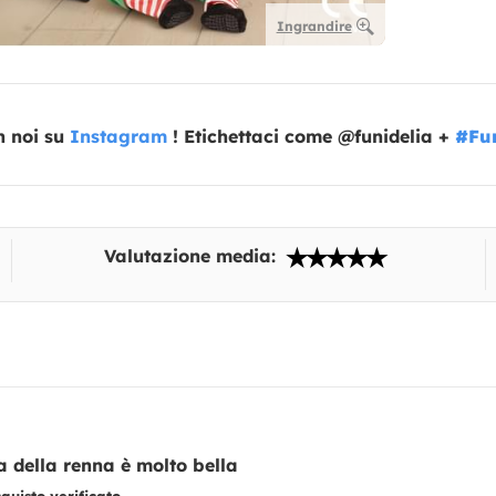
Ingrandire
n noi su
Instagram
! Etichettaci come @funidelia +
#Fun
Valutazione media:
a della renna è molto bella