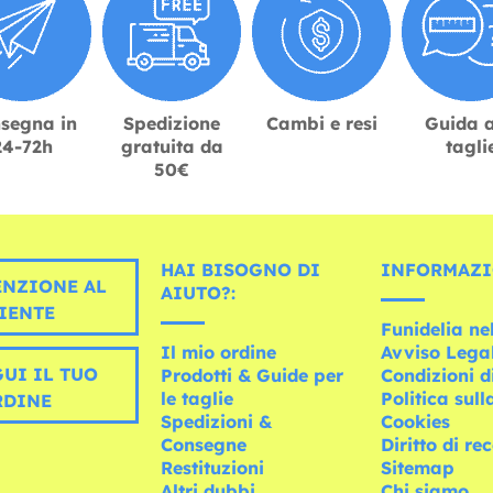
segna in
Spedizione
Cambi e resi
Guida a
24-72h
gratuita da
tagli
50€
HAI BISOGNO DI
INFORMAZI
ENZIONE AL
AIUTO?:
IENTE
Funidelia n
Il mio ordine
Avviso Lega
UI IL TUO
Prodotti & Guide per
Condizioni d
le taglie
Politica sul
RDINE
Spedizioni &
Cookies
Consegne
Diritto di re
Restituzioni
Sitemap
Altri dubbi
Chi siamo