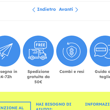
Indietro
Avanti
segna in
Spedizione
Cambi e resi
Guida a
24-72h
gratuita da
tagli
50€
HAI BISOGNO DI
INFORMAZI
ENZIONE AL
AIUTO?: