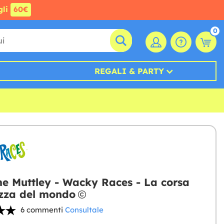
gli
60€
0
REGALI & PARTY
e Muttley - Wacky Races - La corsa
zza del mondo
6 commenti
Consultale