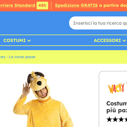
rriere Standard
48h
Spedizione GRATIS
a partire da
COSTUMI
ACCESSORI
es - Le corse pazze
Costum
più pa