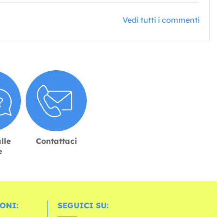
Vedi tutti i commenti
lle
Contattaci
e
ONI:
SEGUICI SU: