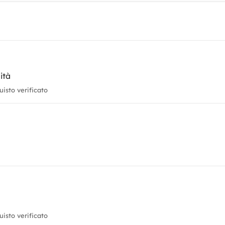
ità
isto verificato
isto verificato