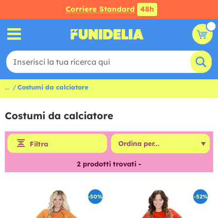
Corriere Standard
48h
...
Costumi da calciatore
Costumi da calciatore
Filtra
2
prodotti trovati -
-50%
-52%