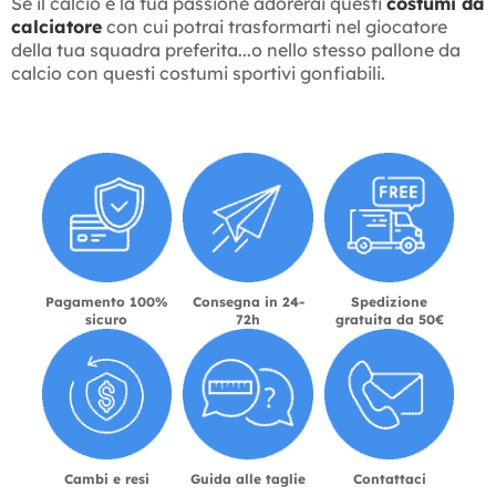
Se il calcio è la tua passione adorerai questi
costumi da
calciatore
con cui potrai trasformarti nel giocatore
della tua squadra preferita...o nello stesso pallone da
calcio con questi costumi sportivi gonfiabili.
Pagamento 100%
Consegna in 24-
Spedizione
sicuro
72h
gratuita da 50€
Cambi e resi
Guida alle taglie
Contattaci