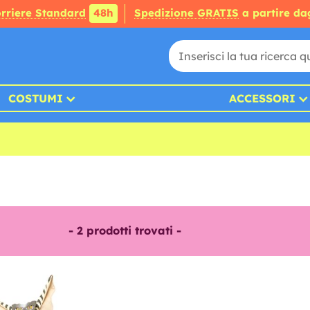
rriere Standard
48h
Spedizione GRATIS
a partire da
COSTUMI
ACCESSORI
-
2
prodotti trovati -