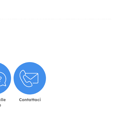
lle
Contattaci
e