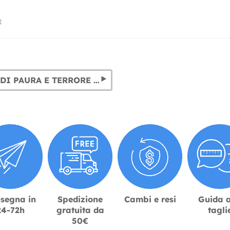
E
COSTUMI DI PAURA E TERRORE PER BAMBINI E ADULTI
segna in
Spedizione
Cambi e resi
Guida a
24-72h
gratuita da
tagli
50€