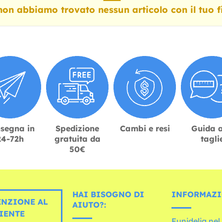
on abbiamo trovato nessun articolo con il tuo fil
segna in
Spedizione
Cambi e resi
Guida a
24-72h
gratuita da
tagli
50€
HAI BISOGNO DI
INFORMAZI
ENZIONE AL
AIUTO?:
IENTE
Funidelia ne