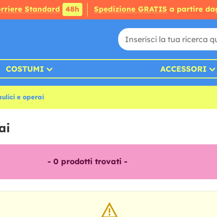
rriere Standard
48h
Spedizione GRATIS
a partire da
COSTUMI
ACCESSORI
ulici e operai
ai
-
0
prodotti trovati -