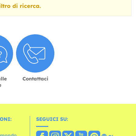
tro di ricerca.
lle
Contattaci
e
ONI:
SEGUICI SU:
l mondo