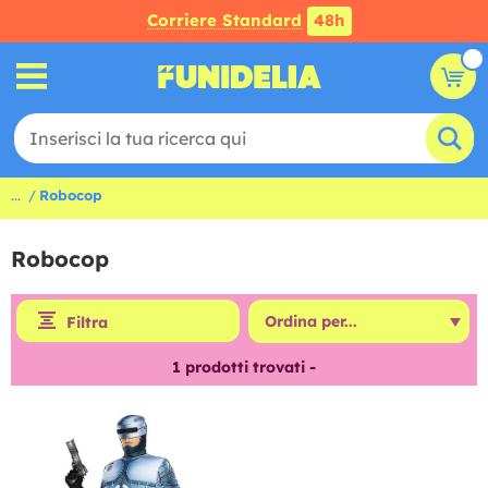
Corriere Standard
48h
...
Robocop
Robocop
Filtra
1
prodotti trovati -