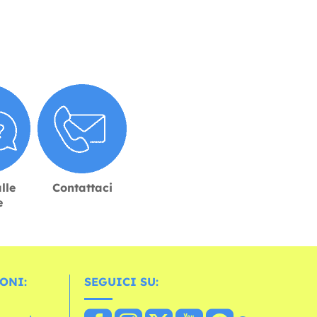
lle
Contattaci
e
ONI:
SEGUICI SU: