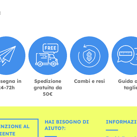
E
segna in
Spedizione
Cambi e resi
Guida a
24-72h
gratuita da
tagli
50€
HAI BISOGNO DI
INFORMAZI
ENZIONE AL
AIUTO?:
IENTE