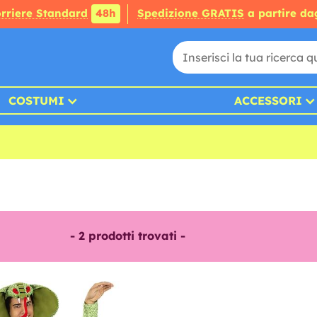
rriere Standard
48h
Spedizione GRATIS
a partire da
COSTUMI
ACCESSORI
-
2
prodotti trovati -