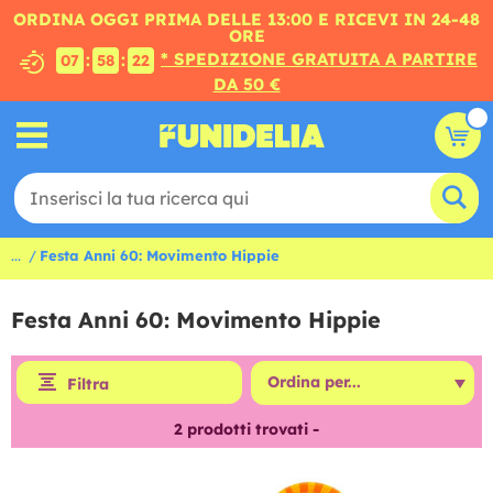
ORDINA OGGI PRIMA DELLE 13:00 E RICEVI IN 24-48
ORE
* SPEDIZIONE GRATUITA A PARTIRE
:
:
07
58
22
DA 50 €
...
Festa Anni 60: Movimento Hippie
Festa Anni 60: Movimento Hippie
Filtra
2
prodotti trovati -