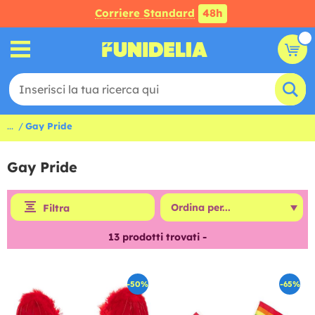
Corriere Standard
48h
...
Gay Pride
Gay Pride
Filtra
13
prodotti trovati -
-50%
-65%