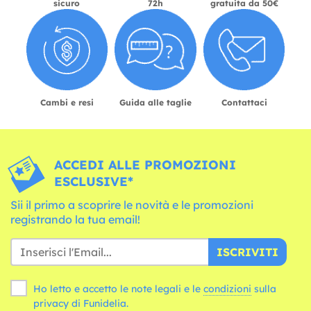
sicuro
72h
gratuita da 50€
Cambi e resi
Guida alle taglie
Contattaci
ACCEDI ALLE PROMOZIONI
ESCLUSIVE*
Sii il primo a scoprire le novità e le promozioni
registrando la tua email!
ISCRIVITI
Ho letto e accetto le note legali e le
condizioni
sulla
privacy di Funidelia.