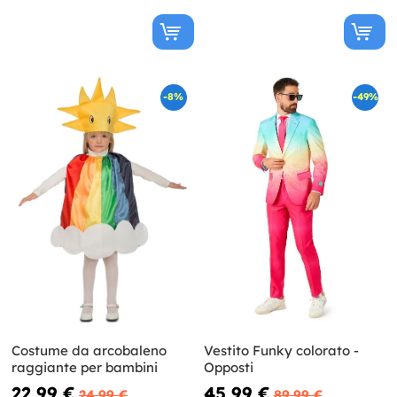
-8%
-49%
Costume da arcobaleno
Vestito Funky colorato -
raggiante per bambini
Opposti
22,99 €
45,99 €
24,99 €
89,99 €