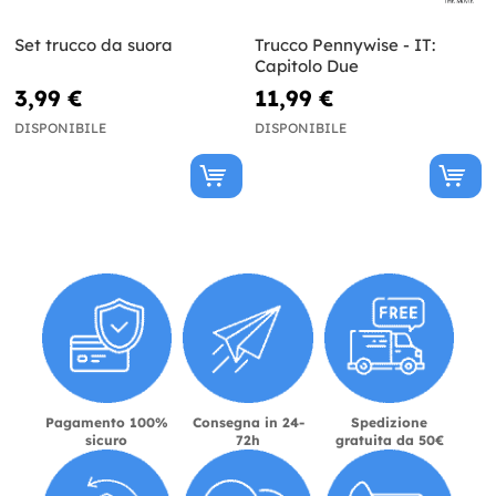
Set trucco da suora
Trucco Pennywise - IT:
Capitolo Due
3,99 €
11,99 €
DISPONIBILE
DISPONIBILE
Pagamento 100%
Consegna in 24-
Spedizione
sicuro
72h
gratuita da 50€