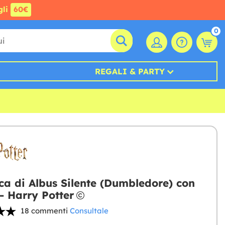
gli
60€
0
REGALI & PARTY
ca di Albus Silente (Dumbledore) con
- Harry Potter
18 commenti
Consultale