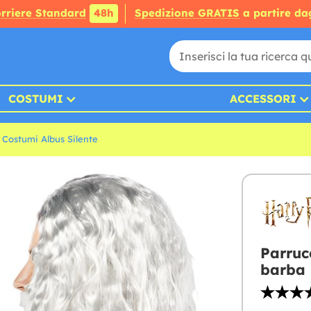
rriere Standard
48h
Spedizione GRATIS
a partire da
COSTUMI
ACCESSORI
Costumi Albus Silente
Parruc
barba 