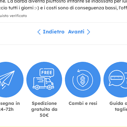
e. La barba diventa piuttosto irritante se indossata per lun
cio tutti i giorni :-) e i costi sono di conseguenza bassi, l'o
isto verificato
Indietro
Avanti
segna in
Spedizione
Cambi e resi
Guida a
24-72h
gratuita da
tagli
50€