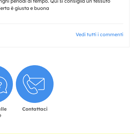
ghi periodi di tempo. Qui si consiglia un tessuto
fferta è giusta e buona
Vedi tutti i commenti
lle
Contattaci
e