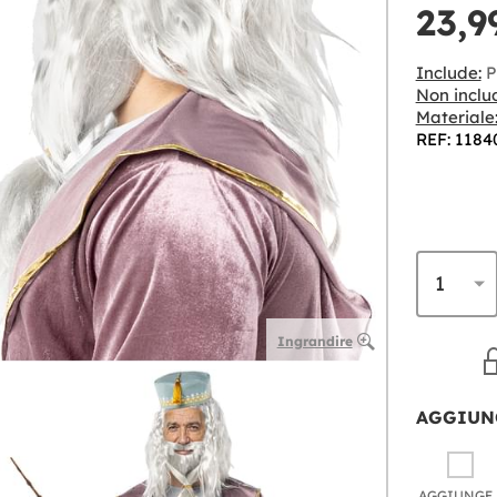
23,9
Include:
P
Non inclu
Materiale
REF: 1184
Ingrandire
AGGIUN
AGGIU