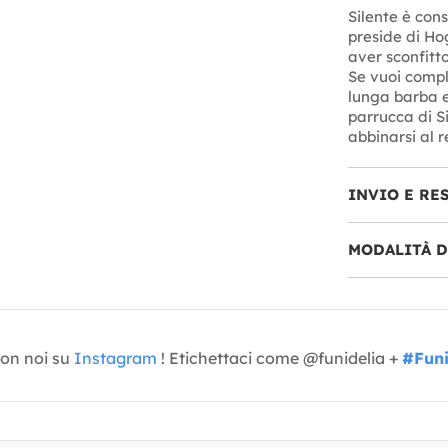
Silente è cons
preside di Ho
aver sconfitt
Se vuoi compl
lunga barba e
parrucca di Si
abbinarsi al r
INVIO E RE
MODALITÀ 
con noi su
Instagram
! Etichettaci come @funidelia +
#Funi