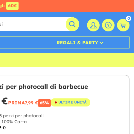
gli
60€
0
REGALI & PARTY
zi per photocall di barbecue
 €
PRIMA
7,99 €
ULTIME UNITÀ!
65%
3 pezzi per photocall
:
100% Carta
2-0