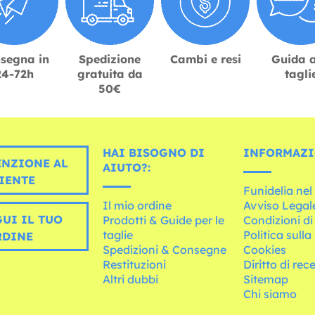
segna in
Spedizione
Cambi e resi
Guida a
24-72h
gratuita da
tagli
50€
HAI BISOGNO DI
INFORMAZI
ENZIONE AL
AIUTO?:
IENTE
Funidelia ne
Il mio ordine
Avviso Legal
UI IL TUO
Prodotti & Guide per le
Condizioni di
taglie
Politica sulla
RDINE
Spedizioni & Consegne
Cookies
Restituzioni
Diritto di rec
Altri dubbi
Sitemap
Chi siamo