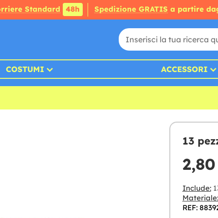
rriere Standard
48h
Spedizione GRATIS
a partire da
COSTUMI
ACCESSORI
13 pez
2,80
Include:
1
Materiale
REF: 8839