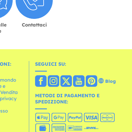
lle
Contattaci
e
ONI:
SEGUICI SU:
l mondo
Blog
e e
 Vendita
METODI DI PAGAMENTO E
 privacy
SPEDIZIONE:
esso