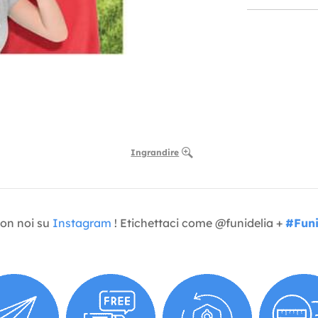
Ingrandire
con noi su
Instagram
! Etichettaci come @funidelia +
#Funi