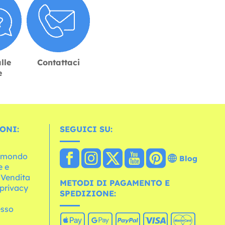
lle
Contattaci
e
ONI:
SEGUICI SU:
l mondo
Blog
e e
 Vendita
METODI DI PAGAMENTO E
 privacy
SPEDIZIONE:
esso