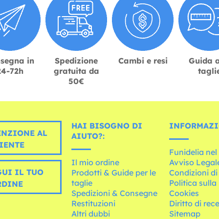
segna in
Spedizione
Cambi e resi
Guida a
24-72h
gratuita da
tagli
50€
HAI BISOGNO DI
INFORMAZI
ENZIONE AL
AIUTO?:
IENTE
Funidelia ne
Il mio ordine
Avviso Legal
UI IL TUO
Prodotti & Guide per le
Condizioni di
taglie
Politica sulla
RDINE
Spedizioni & Consegne
Cookies
Restituzioni
Diritto di rec
Altri dubbi
Sitemap