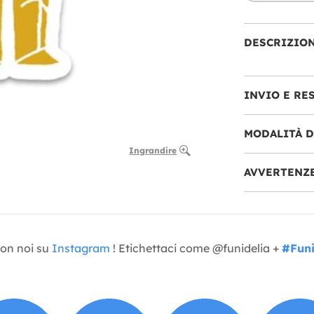
DESCRIZIO
INVIO E RE
MODALITÀ 
Ingrandire
AVVERTENZ
con noi su
Instagram
! Etichettaci come @funidelia +
#Funi