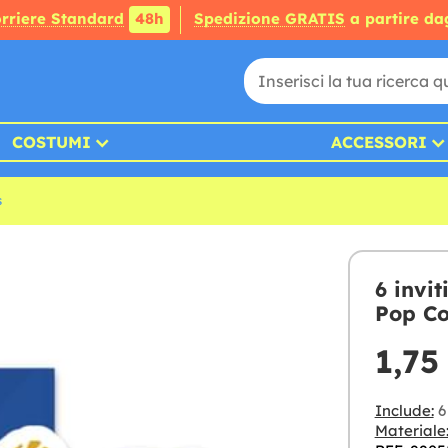
rriere Standard
48h
Spedizione GRATIS
a partire da
COSTUMI
ACCESSORI
s
6 invi
Pop C
1,75
Include:
6 
Materiale