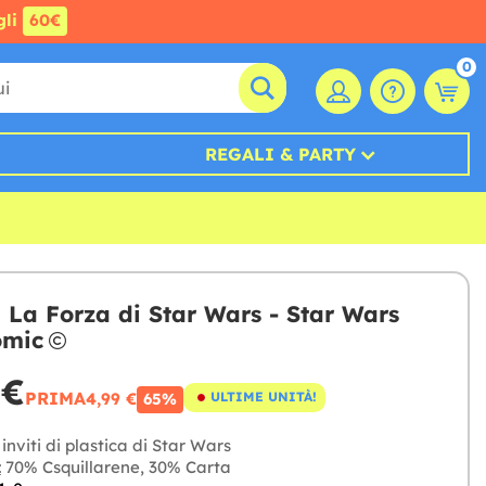
gli
60€
0
REGALI & PARTY
ti La Forza di Star Wars - Star Wars
omic
 €
PRIMA
4,99 €
ULTIME UNITÀ!
65%
inviti di plastica di Star Wars
:
70% Csquillarene, 30% Carta