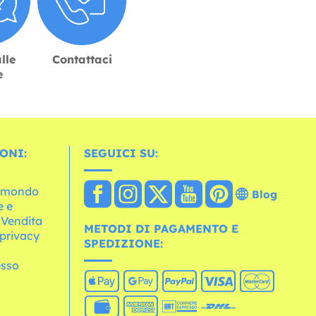
lle
Contattaci
e
ONI:
SEGUICI SU:
l mondo
Blog
e e
 Vendita
METODI DI PAGAMENTO E
 privacy
SPEDIZIONE:
esso