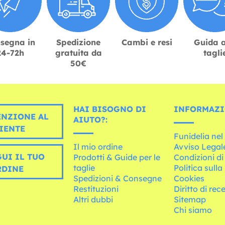
segna in
Spedizione
Cambi e resi
Guida a
24-72h
gratuita da
tagli
50€
HAI BISOGNO DI
INFORMAZI
ENZIONE AL
AIUTO?:
IENTE
Funidelia ne
Il mio ordine
Avviso Legal
UI IL TUO
Prodotti & Guide per le
Condizioni di
taglie
Politica sulla
RDINE
Spedizioni & Consegne
Cookies
Restituzioni
Diritto di rec
Altri dubbi
Sitemap
Chi siamo