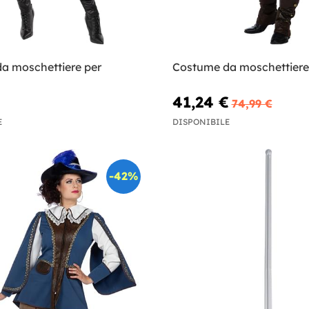
a moschettiere per
Costume da moschettier
41,24 €
74,99 €
E
DISPONIBILE
-42%