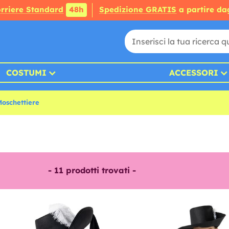
rriere Standard
48h
Spedizione GRATIS
a partire da
COSTUMI
ACCESSORI
oschettiere
-
11
prodotti trovati -