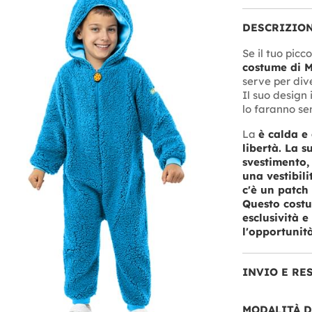
DESCRIZIO
Se il tuo picc
costume di M
serve per div
Il suo design 
lo faranno se
La
è calda e
libertà. La s
svestimento, 
una vestibili
c'è un patch
Questo costu
esclusività e
l'opportunità
INVIO E RE
MODALITÀ 