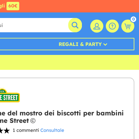
gli
60€
0
REGALI & PARTY
e del mostro dei biscotti per bambini
me Street
1 commenti
Consultale