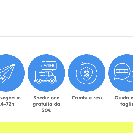
segna in
Spedizione
Cambi e resi
Guida a
24-72h
gratuita da
tagli
50€