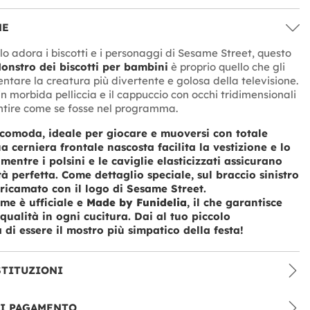
NE
olo adora i biscotti e i personaggi di Sesame Street, questo
onstro dei biscotti per bambini
è proprio quello che gli
entare la creatura più divertente e golosa della televisione.
in morbida pelliccia e il cappuccio con occhi tridimensionali
ntire come se fosse nel programma.
 comoda, ideale per giocare e muoversi con totale
ua cerniera frontale nascosta facilita la vestizione e lo
mentre i polsini e le caviglie elasticizzati assicurano
tà perfetta. Come dettaglio speciale, sul braccio sinistro
 ricamato con il logo di Sesame Street.
me è ufficiale e
Made by Funidelia
, il che garantisce
 qualità in ogni cucitura. Dai al tuo piccolo
 di essere il mostro più simpatico della festa!
STITUZIONI
DI PAGAMENTO