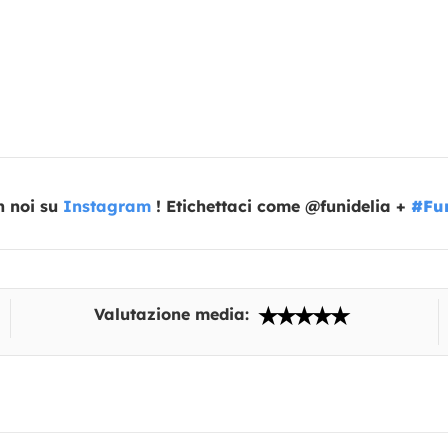
n noi su
Instagram
! Etichettaci come @funidelia +
#Fun
Valutazione media: