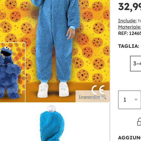
32,9
Include:
t
Materiale
REF: 1246
TAGLIA:
3-
Ingrandire
AGGIUN