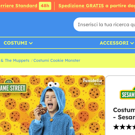
rriere Standard
48h
Spedizione GRATIS
a partire da
COSTUMI
ACCESSORI
 & The Muppets
Costumi Cookie Monster
Costum
- Sesa