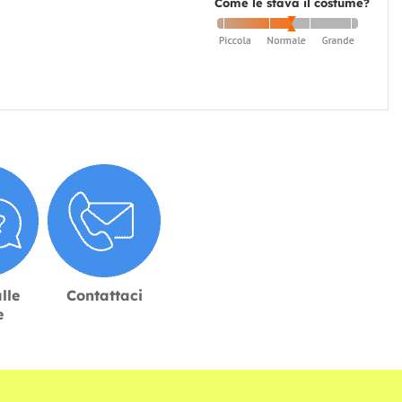
Come le stava il costume?
lle
Contattaci
e