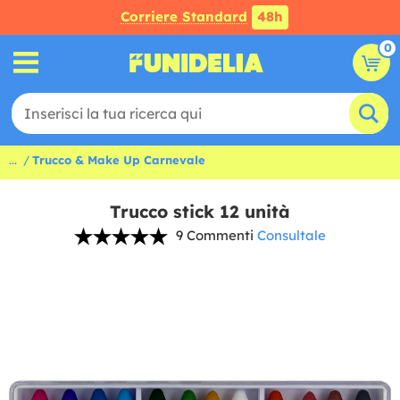
Corriere Standard
48h
0
...
Trucco & Make Up Carnevale
Trucco stick 12 unità
9 Commenti
Consultale