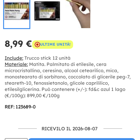
8,99 €
ULTIME UNITÀ!
Include:
Trucco stick 12 unità
Materiale:
Matita. Palmitato di etilesile, cera
microcristallina, ceresina, alcool cetearilico, mica,
monostearato di sorbitano, coccolato di glicerile peg-7,
steareth-10, fenossietanolo, glicole caprililico,
etilesilglicerina. Può contenere (+/-): fd&c azul 1 lago
(€/100g): 899,00 €/100g
REF: 123689-0
RICEVILO IL 2026-08-07