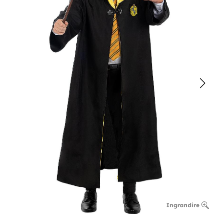
Ingrandire