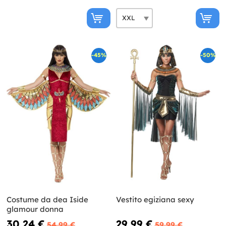
-45%
-50%
Costume da dea Iside
Vestito egiziana sexy
glamour donna
30,24 €
29,99 €
54,99 €
59,99 €