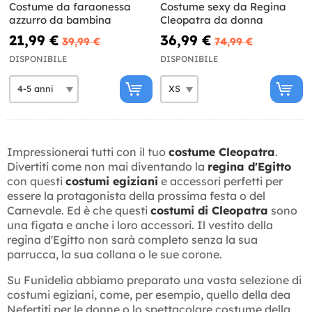
Costume da faraonessa
Costume sexy da Regina
azzurro da bambina
Cleopatra da donna
21,99 €
36,99 €
39,99 €
74,99 €
DISPONIBILE
DISPONIBILE
Impressionerai tutti con il tuo
costume Cleopatra
.
Divertiti come non mai diventando la
regina d'Egitto
con questi
costumi egiziani
e accessori perfetti per
essere la protagonista della prossima festa o del
Carnevale. Ed è che questi
costumi di Cleopatra
sono
una figata e anche i loro accessori. Il vestito della
regina d'Egitto non sarà completo senza la sua
parrucca, la sua collana o le sue corone.
Su Funidelia abbiamo preparato una vasta selezione di
costumi egiziani, come, per esempio, quello della dea
Nefertiti per le donne o lo spettacolare costume della