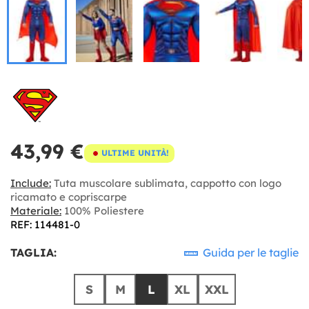
43,99 €
ULTIME UNITÀ!
Include:
Tuta muscolare sublimata, cappotto con logo
ricamato e copriscarpe
Materiale:
100% Poliestere
REF: 114481-0
TAGLIA:
Guida per le taglie
S
M
L
XL
XXL