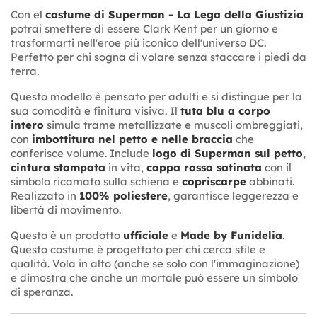
Con el
costume di Superman - La Lega della Giustizia
potrai smettere di essere Clark Kent per un giorno e
trasformarti nell'eroe più iconico dell'universo DC.
Perfetto per chi sogna di volare senza staccare i piedi da
terra.
Questo modello è pensato per adulti e si distingue per la
sua comodità e finitura visiva. Il
tuta blu a corpo
intero
simula trame metallizzate e muscoli ombreggiati,
con
imbottitura nel petto e nelle braccia
che
conferisce volume. Include
logo di Superman sul petto
,
cintura stampata
in vita,
cappa rossa satinata
con il
simbolo ricamato sulla schiena e
copriscarpe
abbinati.
Realizzato in
100% poliestere
, garantisce leggerezza e
libertà di movimento.
Questo è un prodotto
ufficiale
e
Made by Funidelia
.
Questo costume è progettato per chi cerca stile e
qualità. Vola in alto (anche se solo con l'immaginazione)
e dimostra che anche un mortale può essere un simbolo
di speranza.