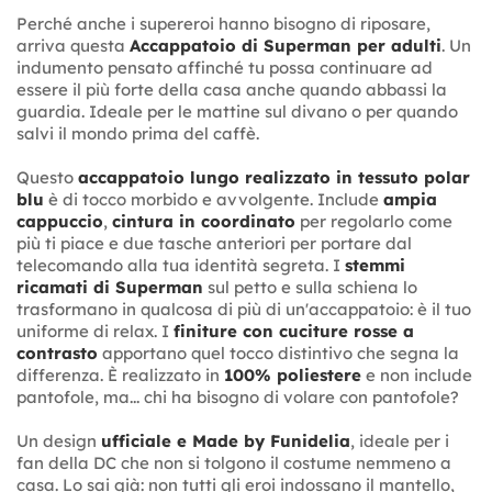
Perché anche i supereroi hanno bisogno di riposare,
arriva questa
Accappatoio di Superman per adulti
. Un
indumento pensato affinché tu possa continuare ad
essere il più forte della casa anche quando abbassi la
guardia. Ideale per le mattine sul divano o per quando
salvi il mondo prima del caffè.
Questo
accappatoio lungo realizzato in tessuto polar
blu
è di tocco morbido e avvolgente. Include
ampia
cappuccio
,
cintura in coordinato
per regolarlo come
più ti piace e due tasche anteriori per portare dal
telecomando alla tua identità segreta. I
stemmi
ricamati di Superman
sul petto e sulla schiena lo
trasformano in qualcosa di più di un'accappatoio: è il tuo
uniforme di relax. I
finiture con cuciture rosse a
contrasto
apportano quel tocco distintivo che segna la
differenza. È realizzato in
100% poliestere
e non include
pantofole, ma... chi ha bisogno di volare con pantofole?
Un design
ufficiale e Made by Funidelia
, ideale per i
fan della DC che non si tolgono il costume nemmeno a
casa. Lo sai già: non tutti gli eroi indossano il mantello,