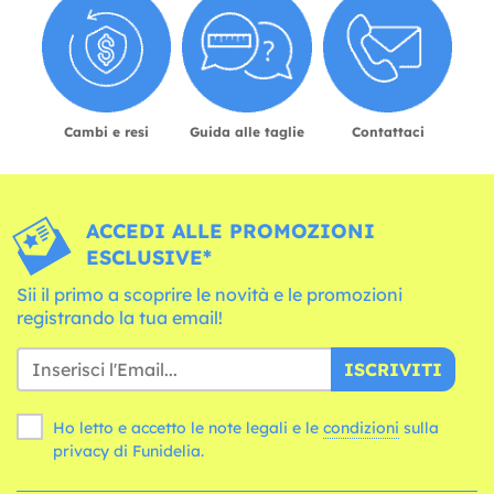
Cambi e resi
Guida alle taglie
Contattaci
ACCEDI ALLE PROMOZIONI
ESCLUSIVE*
Sii il primo a scoprire le novità e le promozioni
registrando la tua email!
ISCRIVITI
Ho letto e accetto le note legali e le
condizioni
sulla
privacy di Funidelia.