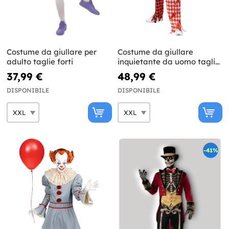
Costume da giullare per
Costume da giullare
adulto taglie forti
inquietante da uomo taglie
forti
37,99 €
48,99 €
DISPONIBILE
DISPONIBILE
-41%