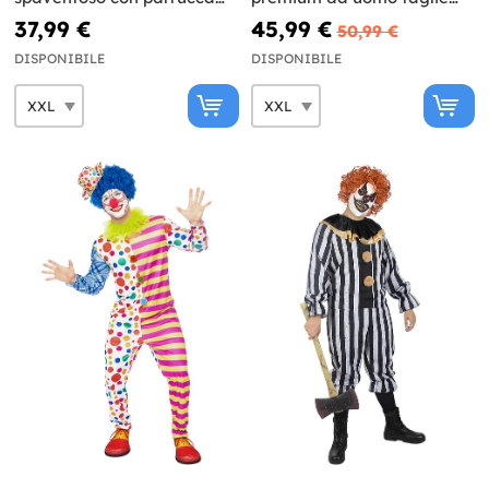
per uomo taglia grande
forti
37,99 €
45,99 €
50,99 €
DISPONIBILE
DISPONIBILE