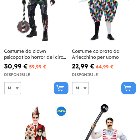
Costume da clown
Costume colorato da
psicopatico horror del circo
Arlecchino per uomo
da uomo
30,99 €
22,99 €
59,99 €
44,99 €
DISPONIBILE
DISPONIBILE
-24%