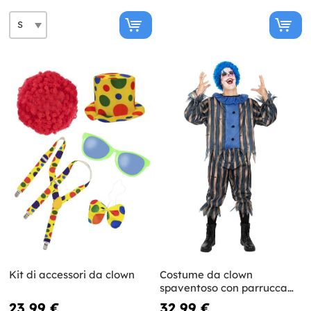
Kit di accessori da clown
Costume da clown
spaventoso con parrucca
per uomo
23,99 €
32,99 €