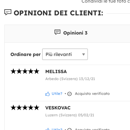
Condividi le tue foto 
OPINIONI DEI CLIENTI:
Opinioni 3
Ordinare per
MELISSA
Arbedo (Svizzera) 13/12/21
Utile?
•
Acquisto verificato
VESKOVAC
Luzern (Svizzera) 05/02/21
Utile?
•
Acquisto verificato