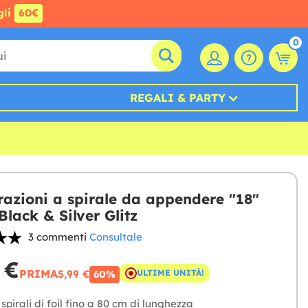
gli
60€
0
REGALI & PARTY
razioni a spirale da appendere "18"
Black & Silver Glitz
3 commenti
Consultale
 €
PRIMA
5,99 €
ULTIME UNITÀ!
60%
spirali di foil fino a 80 cm di lunghezza