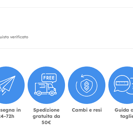
isto verificato
segna in
Spedizione
Cambi e resi
Guida a
24-72h
gratuita da
tagli
50€