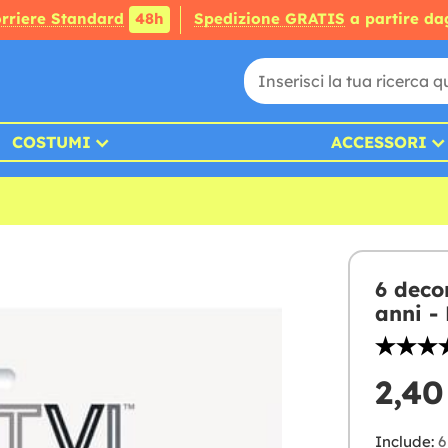
rriere Standard
48h
Spedizione GRATIS
a partire da
COSTUMI
ACCESSORI
6 deco
anni - 
2,40
Include:
6 