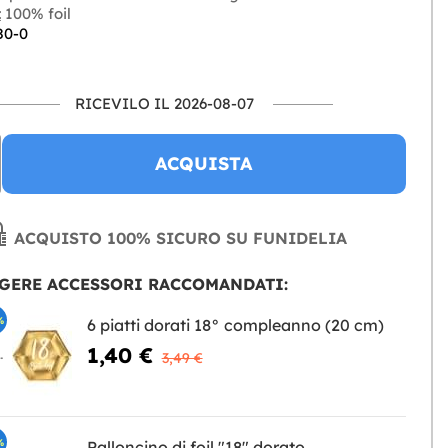
:
100% foil
80-0
RICEVILO IL 2026-08-07
ACQUISTA
ACQUISTO 100% SICURO SU FUNIDELIA
GERE ACCESSORI RACCOMANDATI:
%
6 piatti dorati 18° compleanno (20 cm)
1,40 €
NGERE
3,49 €
%
Palloncino di foil "18" dorato