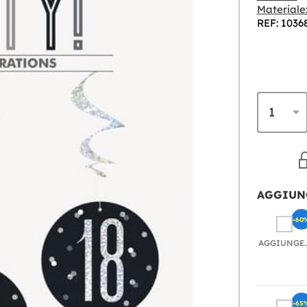
Materiale
REF: 1036
AGGIUN
-60
AGGIU
-65