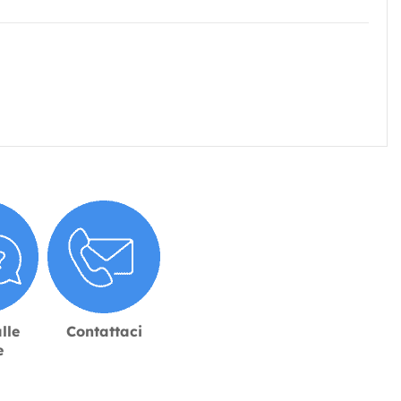
lle
Contattaci
e