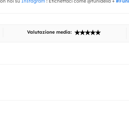
con noi su
Instagram
! Etichettaci come @funidelia +
#Funi
Valutazione media: