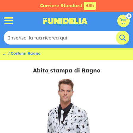
Corriere Standard
48h
0
...
Costumi Ragno
Abito stampa di Ragno