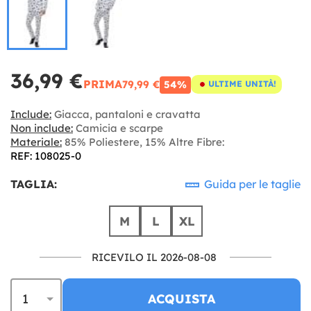
36,99 €
PRIMA
79,99 €
54%
ULTIME UNITÀ!
Include:
Giacca, pantaloni e cravatta
Non include:
Camicia e scarpe
Materiale:
85% Poliestere, 15% Altre Fibre:
REF: 108025-0
TAGLIA:
Guida per le taglie
M
L
XL
RICEVILO IL 2026-08-08
ACQUISTA