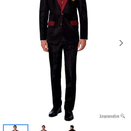
Ingrandire