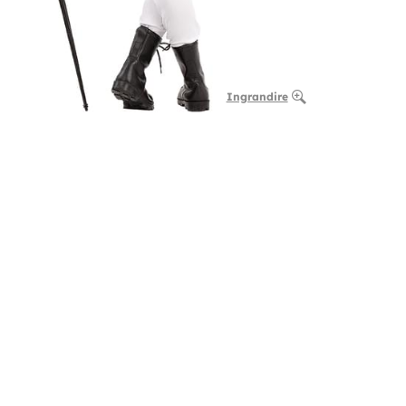
Ingrandire