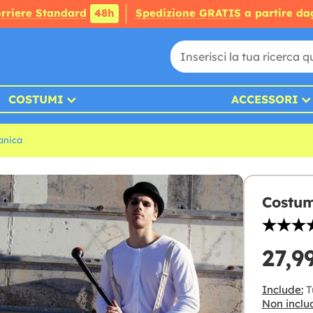
rriere Standard
48h
Spedizione GRATIS
a partire da
COSTUMI
ACCESSORI
anica
Costum
27,9
Include:
T
Non inclu