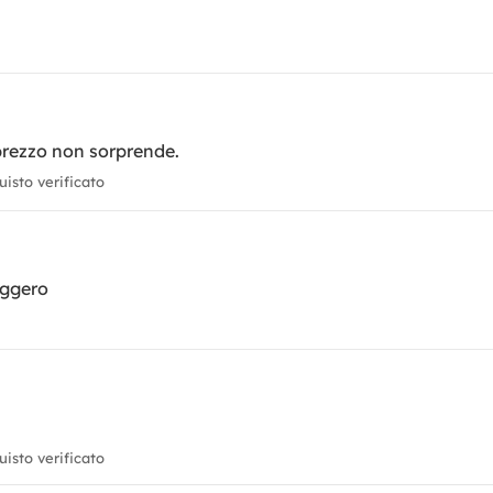
 prezzo non sorprende.
isto verificato
eggero
isto verificato