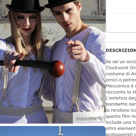
DESCRIZIO
Se sei un acc
Clockwork Ora
costume di Ar
amici o potre
Meccanica è u
racconta la st
L'estetica deg
bombetta nera
lo rendono ic
questo film 
Ingrandire
include una t
altro elemento
protagonisti d