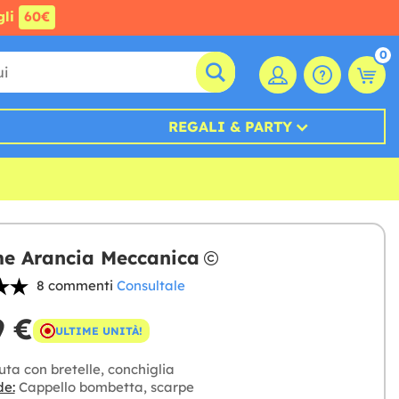
gli
60€
0
REGALI & PARTY
e Arancia Meccanica
8 commenti
Consultale
9 €
ULTIME UNITÀ!
uta con bretelle, conchiglia
de:
Cappello bombetta, scarpe