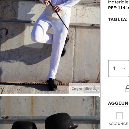
Materiale
REF: 1144
TAGLIA:
Ingrandire
AGGIUN
AGGIU