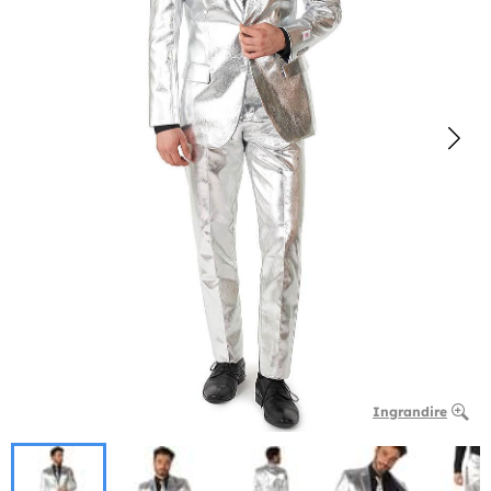
Ingrandire