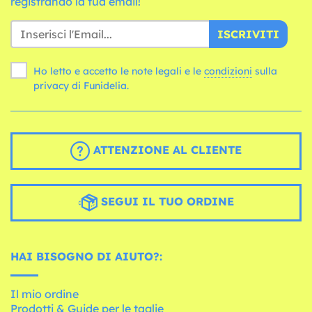
registrando la tua email!
ISCRIVITI
Ho letto e accetto le note legali e le
condizioni
sulla
privacy di Funidelia.
ATTENZIONE AL CLIENTE
SEGUI IL TUO ORDINE
HAI BISOGNO DI AIUTO?:
Il mio ordine
Prodotti & Guide per le taglie