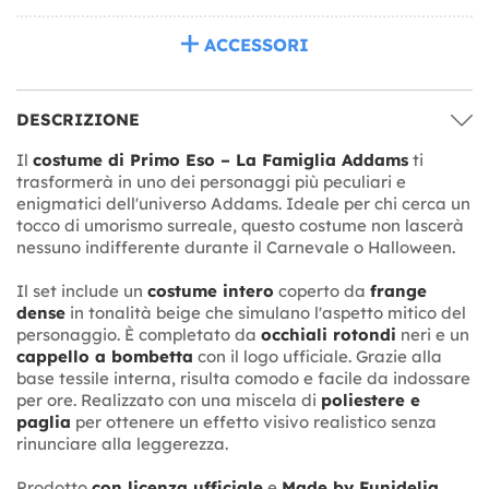
ACCESSORI
DESCRIZIONE
Il
costume di Primo Eso – La Famiglia Addams
ti
trasformerà in uno dei personaggi più peculiari e
enigmatici dell'universo Addams. Ideale per chi cerca un
tocco di umorismo surreale, questo costume non lascerà
nessuno indifferente durante il Carnevale o Halloween.
Il set include un
costume intero
coperto da
frange
dense
in tonalità beige che simulano l'aspetto mitico del
personaggio. È completato da
occhiali rotondi
neri e un
cappello a bombetta
con il logo ufficiale. Grazie alla
base tessile interna, risulta comodo e facile da indossare
per ore. Realizzato con una miscela di
poliestere e
paglia
per ottenere un effetto visivo realistico senza
rinunciare alla leggerezza.
Prodotto
con licenza ufficiale
e
Made by Funidelia
.