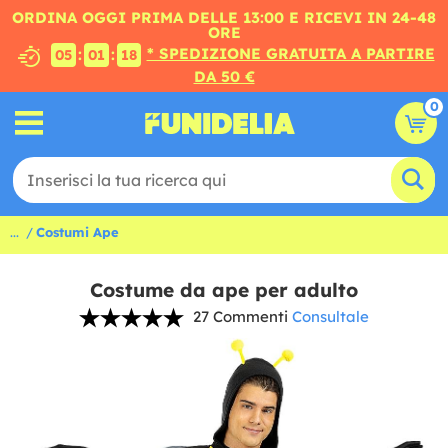
ORDINA OGGI PRIMA DELLE 13:00 E RICEVI IN 24-48
ORE
* SPEDIZIONE GRATUITA A PARTIRE
:
:
05
01
17
DA 50 €
0
...
Costumi Ape
Costume da ape per adulto
27 Commenti
Consultale