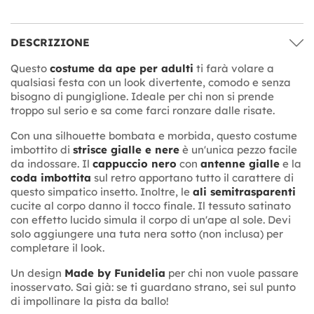
DESCRIZIONE
Questo
costume da ape per adulti
ti farà volare a
qualsiasi festa con un look divertente, comodo e senza
bisogno di pungiglione. Ideale per chi non si prende
troppo sul serio e sa come farci ronzare dalle risate.
Con una silhouette bombata e morbida, questo costume
imbottito di
strisce gialle e nere
è un'unica pezzo facile
da indossare. Il
cappuccio nero
con
antenne gialle
e la
coda imbottita
sul retro apportano tutto il carattere di
questo simpatico insetto. Inoltre, le
ali semitrasparenti
cucite al corpo danno il tocco finale. Il tessuto satinato
con effetto lucido simula il corpo di un'ape al sole. Devi
solo aggiungere una tuta nera sotto (non inclusa) per
completare il look.
Un design
Made by Funidelia
per chi non vuole passare
inosservato. Sai già: se ti guardano strano, sei sul punto
di impollinare la pista da ballo!