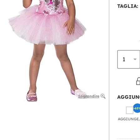
TAGLIA:
Ingrandire
AGGIUN
-65
AGGIU