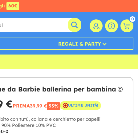
gli
60€
0
REGALI & PARTY
e da Barbie ballerina per bambina
9 €
PRIMA
39,99 €
ULTIME UNITÀ!
53%
ito con tutù, collana e cerchietto per capelli
:
90% Poliestere 10% PVC
40-0