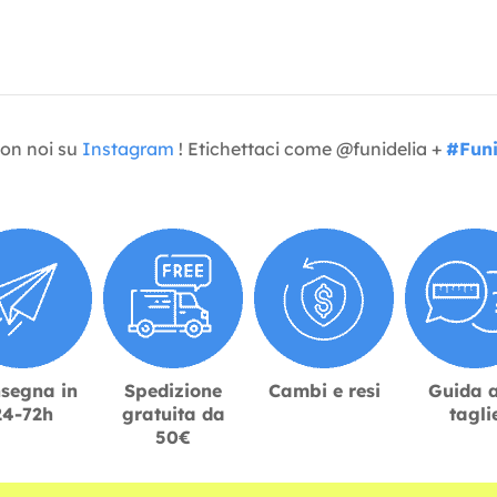
con noi su
Instagram
! Etichettaci come @funidelia +
#Funi
segna in
Spedizione
Cambi e resi
Guida a
24-72h
gratuita da
tagli
50€