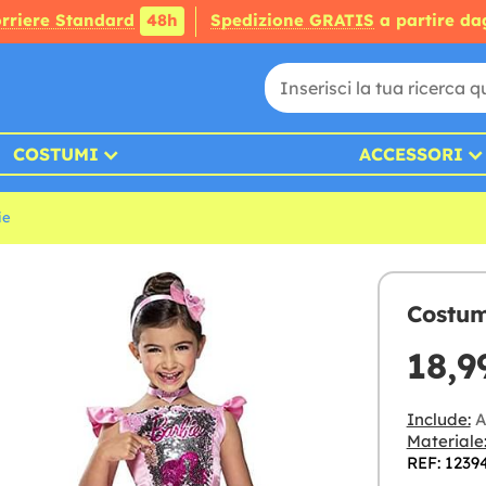
rriere Standard
48h
Spedizione GRATIS
a partire da
COSTUMI
ACCESSORI
ie
Costum
18,9
Include:
Ab
Materiale
REF: 1239