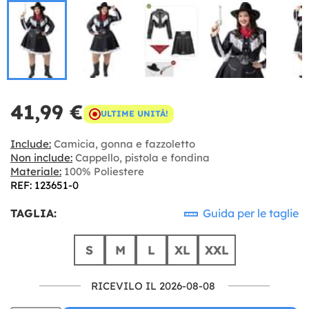
41,99 €
ULTIME UNITÀ!
Include:
Camicia, gonna e fazzoletto
Non include:
Cappello, pistola e fondina
Materiale:
100% Poliestere
REF: 123651-0
TAGLIA:
Guida per le taglie
S
M
L
XL
XXL
RICEVILO IL 2026-08-08