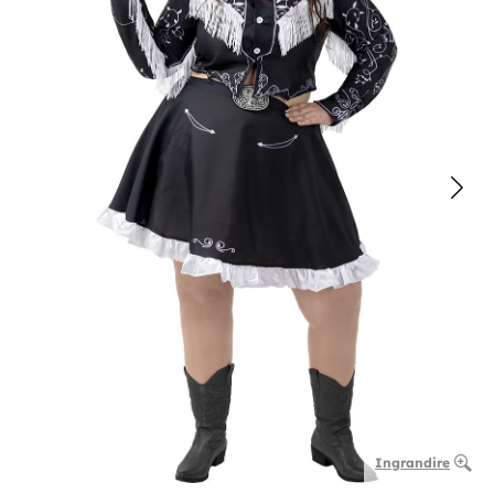
Ingrandire