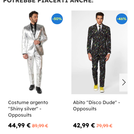
POTREBBE PIACERTI ANCHE:
-50%
-46%
Costume argento
Abito "Disco Dude" -
"Shiny silver" -
Opposuits
Opposuits
44,99 €
42,99 €
89,99 €
79,99 €