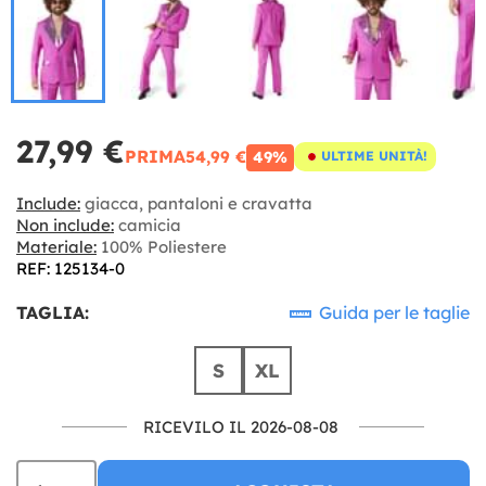
27,99 €
PRIMA
54,99 €
49%
ULTIME UNITÀ!
Include:
giacca, pantaloni e cravatta
Non include:
camicia
Materiale:
100% Poliestere
REF: 125134-0
TAGLIA:
Guida per le taglie
S
XL
RICEVILO IL 2026-08-08