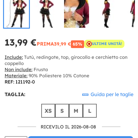
13,99 €
PRIMA
39,99 €
65%
ULTIME UNITÀ!
Include:
Tutù, redingote, top, girocollo e cerchietto con
cappello
Non include:
Frusta
Materiale:
90% Poliestere 10% Cotone
REF: 121192-0
TAGLIA:
Guida per le taglie
XS
S
M
L
RICEVILO IL 2026-08-08