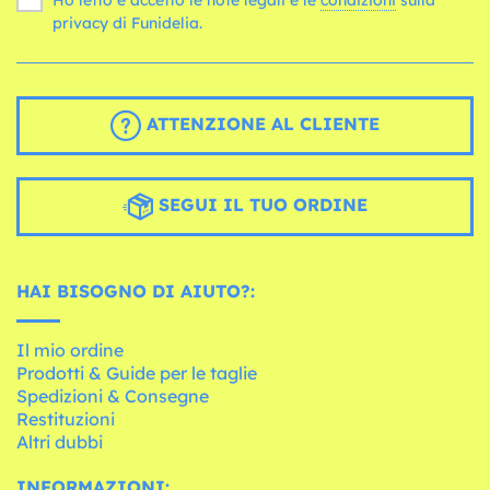
Ho letto e accetto le note legali e le
condizioni
sulla
privacy di Funidelia.
ATTENZIONE AL CLIENTE
SEGUI IL TUO ORDINE
HAI BISOGNO DI AIUTO?:
Il mio ordine
Prodotti & Guide per le taglie
Spedizioni & Consegne
Restituzioni
Altri dubbi
INFORMAZIONI: